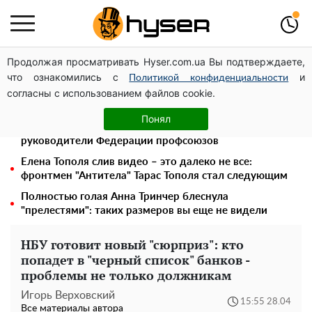
Продолжая просматривать Hyser.com.ua Вы подтверждаете,
Дроны с наценкой: Александр Конотопский вывел
что ознакомились с
и
миллионы оборонного бюджета через фиктивную
Политикой конфиденциальности
согласны с использованием файлов cookie.
фирму в Эстонии
Павел Прудников и его удивительная карьера от
Понял
актера в российском театре до номинанта в
руководители Федерации профсоюзов
Елена Тополя слив видео – это далеко не все:
фронтмен "Антитела" Тарас Тополя стал следующим
Полностью голая Анна Тринчер блеснула
"прелестями": таких размеров вы еще не видели
НБУ готовит новый "сюрприз": кто
попадет в "черный список" банков -
проблемы не только должникам
Игорь Верховский
15:55 28.04
Все материалы автора