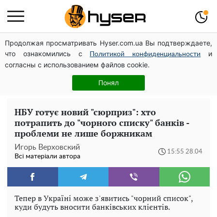
Продолжая просматривать Hyser.com.ua Вы подтверждаете,
Дрони із націнкою: Олександр Конотопський вивів
что ознакомились с
и
мільйони оборонного бюджету через фіктивну фірму в
Политикой конфиденциальности
согласны с использованием файлов cookie.
Естонії
Гола Олена Тополя у цікавих позах змусила відвисати
Понял
щелепи: злив відео – було лише початком
НБУ готує новий "сюрприз": хто
потрапить до "чорного списку" банків -
проблеми не лише боржникам
Игорь Верховский
15:55 28.04
Всі матеріали автора
Тепер в Україні може з'явитись "чорний список",
куди будуть вносити банківських клієнтів.