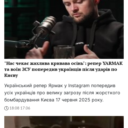
"Нас чекає жахлива кривава осінь": репер YARMAK
та воїн ЗСУ попередив українців після ударів по
Києву
Український репер Ярмак у Instagram попередив
усіх українців про велику загрозу після жорсткого
бомбардування Києва 17 червня 2025 року.
18:08 17.06