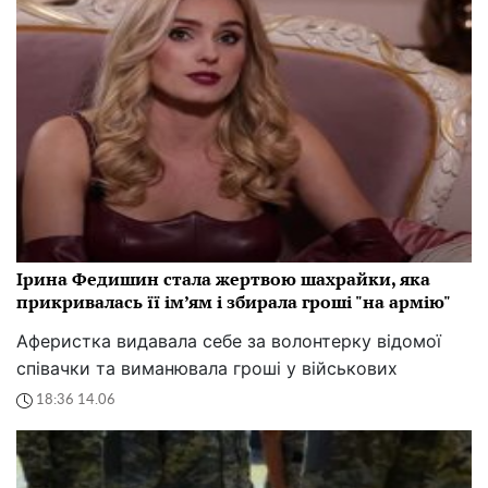
Ірина Федишин стала жертвою шахрайки, яка
прикривалась її ім’ям і збирала гроші "на армію"
Аферистка видавала себе за волонтерку відомої
співачки та виманювала гроші у військових
18:36 14.06