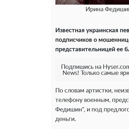
Ирина Федишин
Известная украинская п
подписчиков о мошеннице
представительницей ее б
Подпишись на Hyser.com
News! Только самые ярк
По словам артистки, неиз
телефону военным, предс
Федишин", и под предлог
деньги.