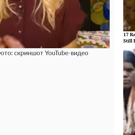
17 R
Still 
ото: скриншот YouTube-видео