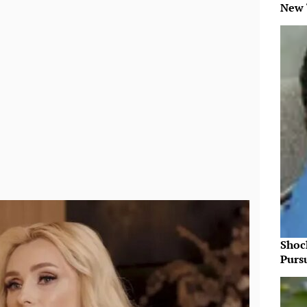
New 
Shoc
Purs