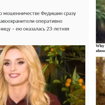
 о мошенничестве Федишин сразу
равоохранители оперативно
цу – ею оказалась 23-летняя
Why 
abou