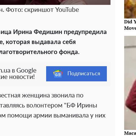
. Фото: скриншот YouTube
Did 
Move
евица Ирина Федишин предупредила
, которая выдавала себя
лаготворительного фонда.
.ua в Google
Подписаться
ие новости!
вестная женщина звонила по
тавляясь волонтером "БФ Ирины
ом помощи армии выманивала у них
Maca