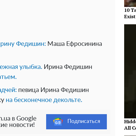
10 T
Exist
 Ирину Федишин:
Маша Ефросинина
нежная улыбка.
Ирина Федишин
тьем.
адчей:
певица Ирина Федишин
ку
на бесконечное декольте.
.ua в Google
Hidde
Подписаться
ие новости!
All 