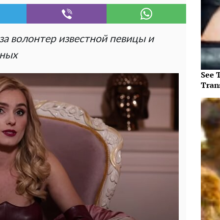
за волонтер известной певицы и
нных
See T
Tran