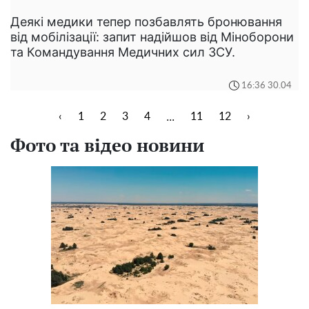
Деякі медики тепер позбавлять бронювання
від мобілізації: запит надійшов від Міноборони
та Командування Медичних сил ЗСУ.
16:36 30.04
...
‹
1
2
3
4
11
12
›
Фото та відео новини