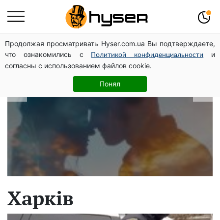
Продолжая просматривать Hyser.com.ua Вы подтверждаете,
В які дати народжуються найвірніші
что ознакомились с
и
Политикой конфиденциальности
чоловіки: краще одразу перевірити,
согласны с использованием файлов cookie.
щоб потім не страждати
Понял
Харків