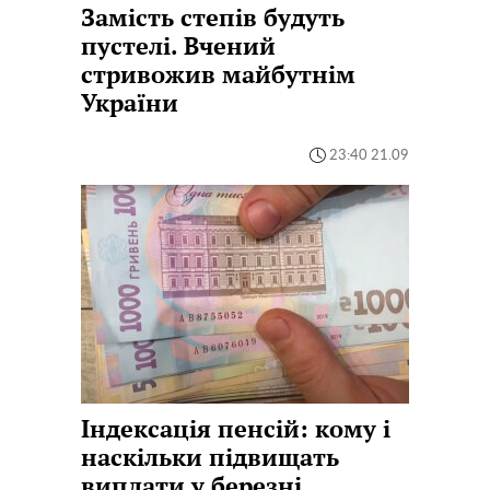
Замість степів будуть
пустелі. Вчений
стривожив майбутнім
України
23:40 21.09
Індексація пенсій: кому і
наскільки підвищать
виплати у березні