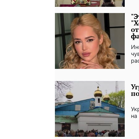
"Э
"Х
от
ф
Ин
чу
ра
Уг
по
Ук
на