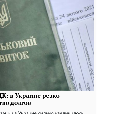
К: в Украине резко
тво долгов
зации в Украине сильно увеличилось