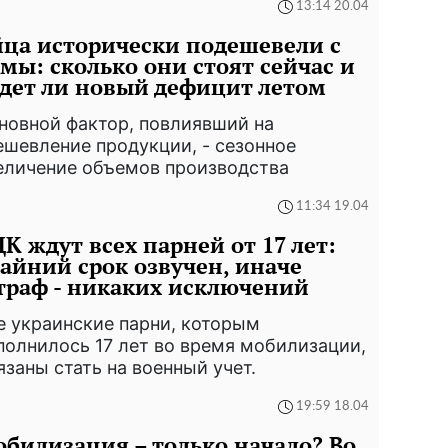
13:14 20.04
ца исторически подешевели с
мы: сколько они стоят сейчас и
дет ли новый дефицит летом
новной фактор, повлиявший на
ешевление продукции, - сезонное
еличение объемов производства
11:34 19.04
К ждут всех парней от 17 лет:
айний срок озвучен, иначе
раф - никаких исключений
е украинские парни, которым
полнилось 17 лет во время мобилизации,
язаны стать на военный учет.
19:59 18.04
билизация – только начало? Во