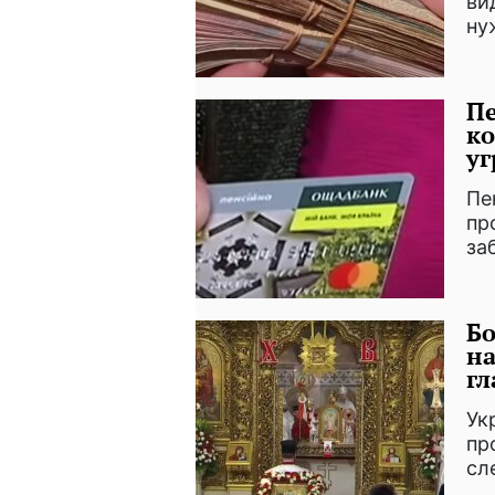
ви
ну
Пе
к
уг
Пе
пр
за
Бо
на
гл
Ук
пр
сл