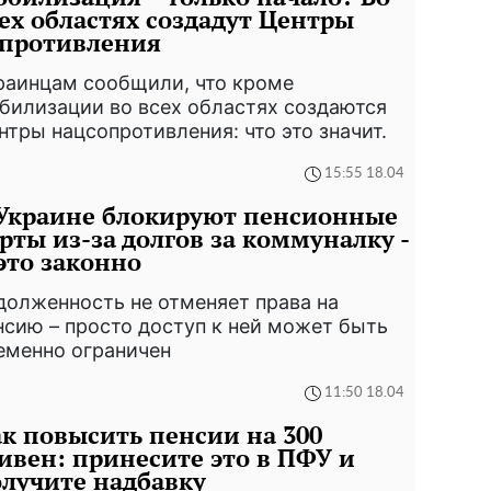
ех областях создадут Центры
опротивления
раинцам сообщили, что кроме
билизации во всех областях создаются
нтры нацсопротивления: что это значит.
15:55 18.04
Украине блокируют пенсионные
рты из-за долгов за коммуналку -
это законно
долженность не отменяет права на
нсию – просто доступ к ней может быть
еменно ограничен
11:50 18.04
к повысить пенсии на 300
ивен: принесите это в ПФУ и
лучите надбавку