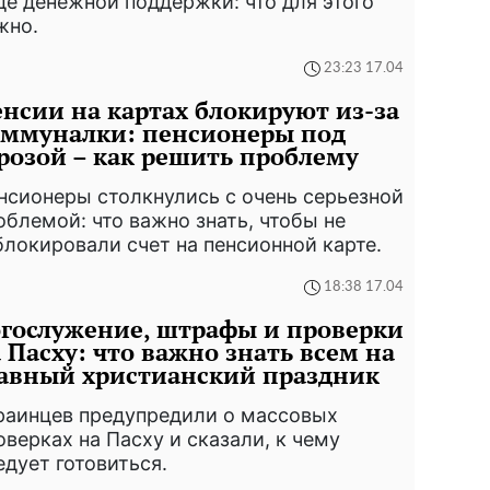
де денежной поддержки: что для этого
жно.
23:23 17.04
нсии на картах блокируют из-за
оммуналки: пенсионеры под
розой – как решить проблему
нсионеры столкнулись с очень серьезной
облемой: что важно знать, чтобы не
блокировали счет на пенсионной карте.
18:38 17.04
гослужение, штрафы и проверки
 Пасху: что важно знать всем на
авный христианский праздник
раинцев предупредили о массовых
оверках на Пасху и сказали, к чему
едует готовиться.