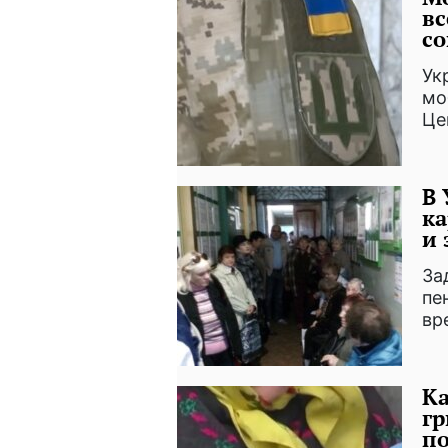
вс
с
Ук
мо
Це
В 
ка
и 
За
пе
вр
Ка
гр
по