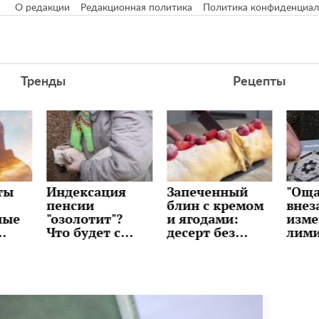
О редакции
Редакционная политика
Политика конфиденциал
Тренды
Рецепты
я
Запеченный
"Ощадбанк"
Долл
блин с кремом
внезапно
"при
?
и ягодами:
изменил
банк
с
десерт без
лимиты:
раск
и
возни и
сколько денег
буде
ов в
сложных
можно снять и
курс
техник,
переводить с
ли ж
рецепт
карты
сюрп
уже 
неде