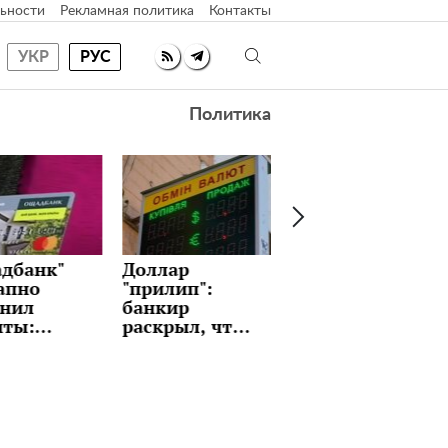
ьности
Рекламная политика
Контакты
УКР
РУС
Политика
ар
Идеальные
Как часто
лип":
блины с
менять
ир
любимой
постельное
рыл, что
начинкой на
белье: вы и не
т держать
Масленицу:
задумывались?
 и стоит
рецепт,
дать
который
ризов
держат в
на этой
секрете
ле