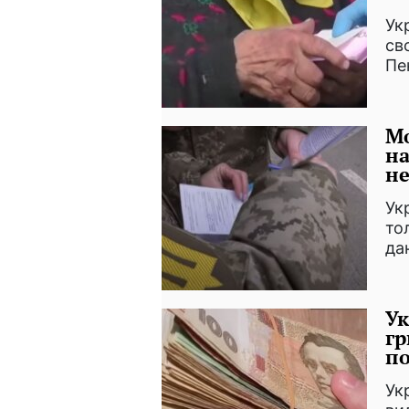
Ук
св
Пе
М
на
н
Ук
то
да
Ук
гр
п
Ук