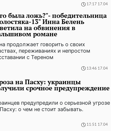
17:17 17.04
то была ложь?"- победительница
олостяка-13" Инна Белень
ветила на обвинения в
альшивом романе
на продолжает говорить о своих
вствах, переживаниях и непростом
сставании с Тереном
13:46 17.04
роза на Пасху: украинцы
лучили срочное предупреждение
раинцев предупредили о серьезной угрозе
 Пасху: о чем не стоит забывать.
11:51 17.04