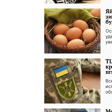
Яй
зи
бу
Ос
уд
ув
ТЦ
кр
шт
Вс
ис
об
Мо