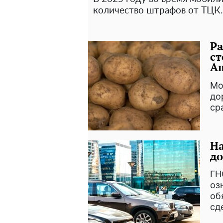
количество штрафов от ТЦК.
Ра
ст
А
Мо
до
ср
На
до
ГН
оз
об
сд