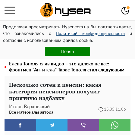
Продолжая просматривать Hyser.com.ua Вы подтверждаете,
Дроны с наценкой: Александр Конотопский вывел
что ознакомились с
и
миллионы оборонного бюджета через фиктивную
Политикой конфиденциальности
согласны с использованием файлов cookie.
фирму в Эстонии
Голая Елена Тополя в интересных позах заставила
Понял
отвисать челюсти: слив видео – было только началом
Елена Тополя слив видео – это далеко не все:
фронтмен "Антитела" Тарас Тополя стал следующим
Несколько сотен к пенсии: какая
категория пенсионеров получит
приятную надбавку
Игорь Верховский
15:35 11.06
Все материалы автора