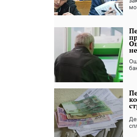
за
моб
Пе
пр
Ощ
не
Ощ
ба
Пе
ко
ст
Де
сп