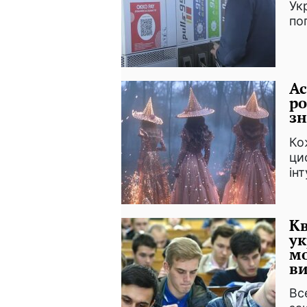
Ук
по
Ас
ро
зн
Ко
ци
ін
Кв
ук
мо
ви
Вс