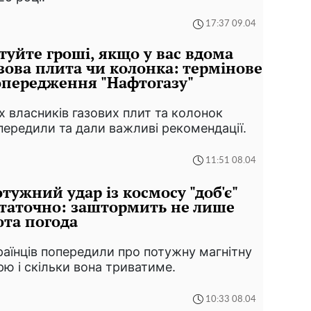
17:37 09.04
туйте гроші, якщо у вас вдома
зова плита чи колонка: термінове
передження "Нафтогазу"
іх власників газових плит та колонок
передили та дали важливі рекомендації.
11:51 08.04
тужний удар із космосу "доб'є"
таточно: заштормить не лише
та погода
раїнців попередили про потужну магнітну
рю і скільки вона триватиме.
10:33 08.04