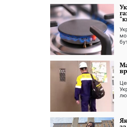
Ук
га
"к
Ук
мо
бу
Ма
вр
Це
Ук
лю
Як
за