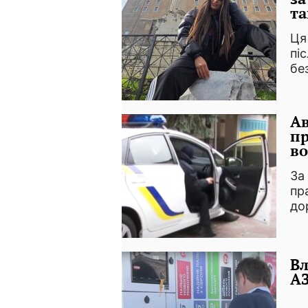
та
Ця
пі
бе
Ав
пр
во
За
пр
до
Вл
АЗ