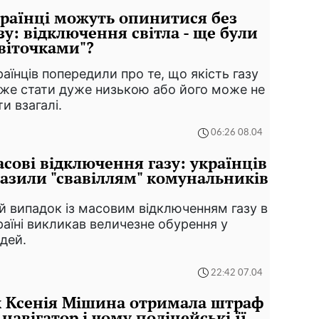
раїнці можуть опинитися без
зу: відключення світла - ще були
віточками"?
раїнців попередили про те, що якість газу
же стати дуже низькою або його може не
ти взагалі.
06:26 08.04
сові відключення газу: українців
азили "свавіллям" комунальників
й випадок із масовим відключенням газу в
раїні викликав величезне обурення у
дей.
22:42 07.04
 Ксенія Мішина отримала штраф
 навігатор і чому поліцейські її