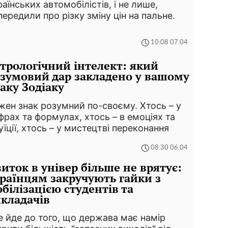
раїнських автомобілістів, і не лише,
передили про різку зміну цін на пальне.
10:08 07.04
трологічний інтелект: який
зумовий дар закладено у вашому
аку Зодіаку
жен знак розумний по-своєму. Хтось – у
фрах та формулах, хтось – в емоціях та
туїції, хтось – у мистецтві переконання
08:30 06.04
иток в універ більше не врятує:
раїнцям закручують гайки з
білізацією студентів та
кладачів
е йде до того, що держава має намір