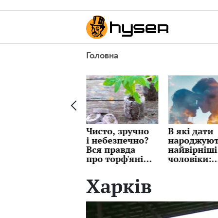
Головна
Перевірте
Чисто, зручно
В які дати
терміново свій
і небезпечно?
народжуют
гаманець: НБУ
Вся правда
найвірніші
вилучає
про торф'яні
чоловіки:
купюри,
пігулки, про
краще одр
розрахуватись
яку мовчать
перевірити
Харків
скоро не
продавці
щоб потім
вийде
страждати