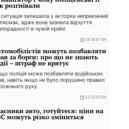
к розгнівали
 ситуація залишила у акторки неприємний
слясмак, адже вона зазнала відчуття
зпорадності в чужій країні
18:30 07.04
томобілістів можуть позбавляти
ав за борги: про що не знають
дії – штраф не врятує
 що поліція може позбавляти водійських
ав, навіть якщо не було порушено правил
рожнього руху.
13:53 07.04
асники авто, готуйтеся: ціни на
С можуть різко зміниться