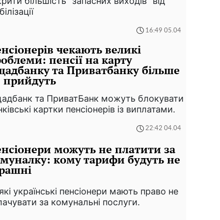
крити більшість "запасних виходів" від
ілізації
16:49 05.04
нсіонерів чекають великі
облеми: пенсії на карту
адбанку та Приватбанку більше
 прийдуть
адбанк та ПриватБанк можуть блокувати
нківські картки пенсіонерів із виплатами.
22:42 04.04
нсіонери можуть не платити за
муналку: кому тарифи будуть не
рашні
які українські пенсіонери мають право не
лачувати за комунальні послуги.