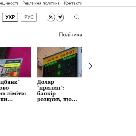
нційності
Рекламна політика
Контакти
УКР
РУС
Політика
дбанк"
Долар
Ідеальні
ово
"прилип":
млинці з
ив ліміти:
банкір
улюбленою
ьки
розкрив, що
начинкою на
ей можна
триматиме
Масляну:
и та
курс і чи варто
рецепт, який
казувати
чекати
тримають у
ртки
сюрпризів уже
секреті
цього тижня