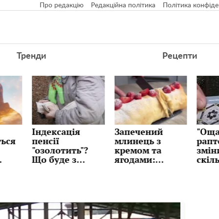
Про редакцію
Редакційна політика
Політика конфіде
Тренди
Рецепти
Індексація
Запечений
"Оща
ься
пенсії
млинець з
рапт
"озолотить"?
кремом та
змін
Що буде з
ягодами:
скіл
азу
виплатами
десерт без
грош
,
пенсіонерів у
метушні та
знят
 не
березні
складних
пере
технік, рецепт
з ка