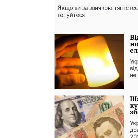
Якщо ви за звичкою тягнетес
готуйтеся
Ві
но
ел
Ук
ві
не
Ша
ку
зб
Ук
до
20