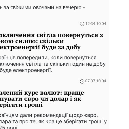
ь за свіжими овочами на вечерю -
12:34 10.04
дключення світла повернуться з
вою силою: скільки
ектроенергії буде за добу
раїнців попередили, коли повернуться
дключення світла та скільки годин на добу
 буде електроенергії.
07:07 10.04
лений курс валют: краще
пувати євро чи долар і як
ерігати гроші
раїнцям дали рекомендації щодо євро,
лара та про те, як краще зберігати гроші у
25 році.