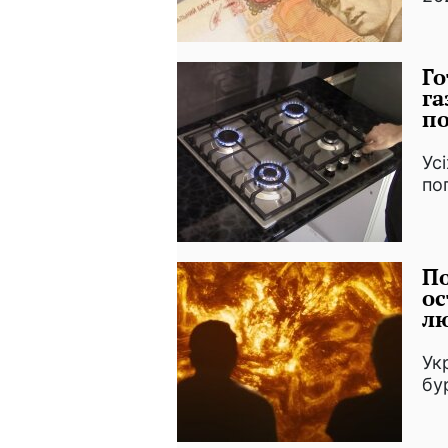
Го
га
по
Ус
по
По
ос
лю
Ук
бу