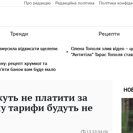
Про редакцію
Редакційна політика
Політика конфіде
Тренди
Рецепти
 змусила відвисати щелепи:
Олена Тополя злив відео – ц
"Антитіла" Тарас Тополя ста
ину: рецепт хрумкої та
п'яти банок вам буде мало
НО
уть не платити за
у тарифи будуть не
13:33 04.04