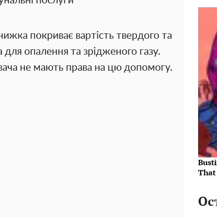
нальні послуги
нижка покриває вартість твердого та
 для опалення та зрідженого газу.
вача не мають права на цю допомогу.
Bust
That 
Ос