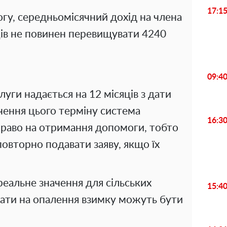
17:1
у, середньомісячний дохід на члена
сяців не повинен перевищувати 4240
09:4
уги надається на 12 місяців з дати
нчення цього терміну система
16:3
раво на отримання допомоги, тобто
овторно подавати заяву, якщо їх
еальне значення для сільських
15:4
ати на опалення взимку можуть бути