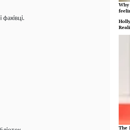
Why t
feeli
 фахівці.
Holl
Reali
The 