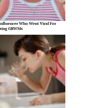
Influencer Who Went Viral For
iring GRWMs