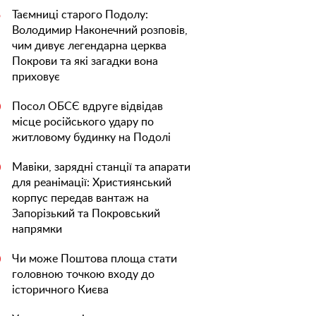
Таємниці старого Подолу:
5
Володимир Наконечний розповів,
чим дивує легендарна церква
Покрови та які загадки вона
приховує
Посол ОБСЄ вдруге відвідав
0
місце російського удару по
житловому будинку на Подолі
Мавіки, зарядні станції та апарати
0
для реанімації: Християнський
корпус передав вантаж на
Запорізький та Покровський
напрямки
Чи може Поштова площа стати
0
головною точкою входу до
історичного Києва