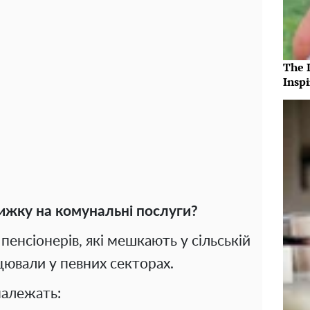
The 
Insp
ижку на комунальні послуги?
пенсіонерів, які мешкають у сільській
ацювали у певних секторах.
належать: