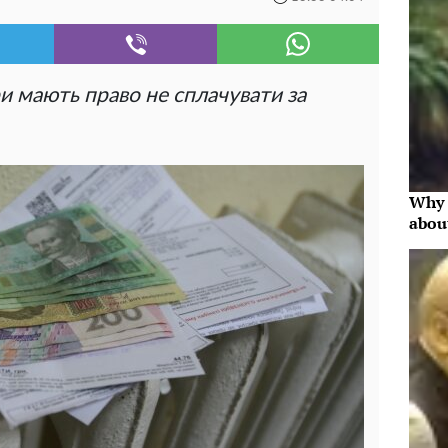
ри мають право не сплачувати за
Why 
abou