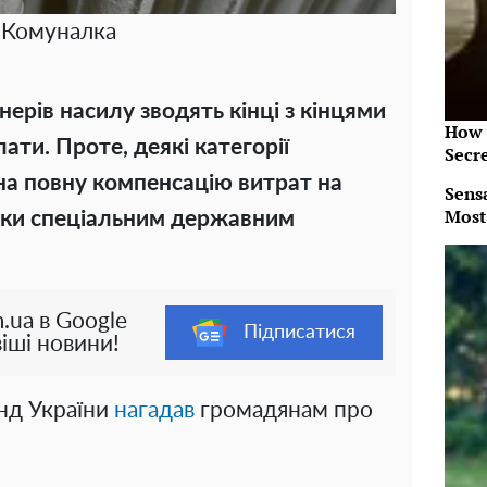
Комуналка
нерів насилу зводять кінці з кінцями
How 
ати. Проте, деякі категорії
Secr
на повну компенсацію витрат на
Sens
Most
яки спеціальним державним
.ua в Google
Підписатися
іші новини!
нд України
нагадав
громадянам про