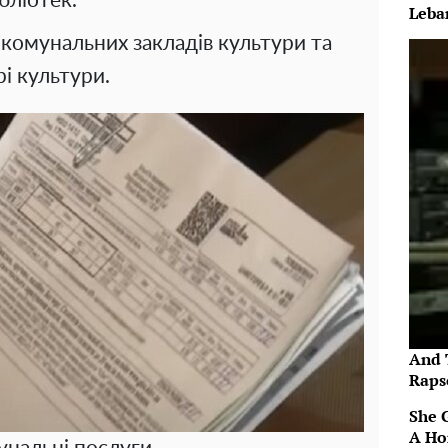
бліотек.
Leba
комунальних закладів культури та
рі культури.
And 
Raps
She 
A Ho