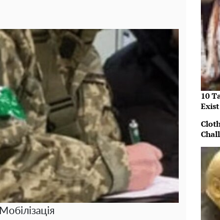
10 T
Exist
Clot
Chal
Мобілізація