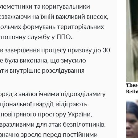
кулеметники та коригувальники
езважаючи на їхній важливий внесок,
вольчих формувань територіальних
ю поточну службу у ППО.
в завершення процесу призову до 30
не була виконана, що змусило
ти внутрішнє розслідування
Thes
Reth
поряд з аналогічними підрозділами у
іональної гвардії, відіграють
 повітряного простору України,
 вразливими для атак безпілотників.
 значно зросло перед постійними