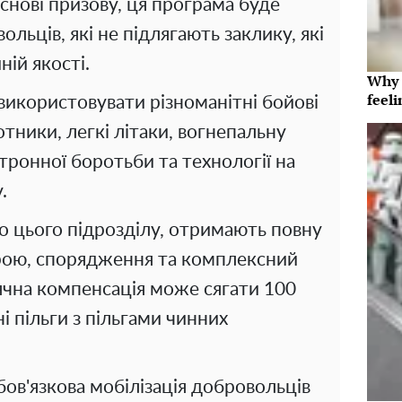
 основі призову, ця програма буде
льців, які не підлягають заклику, які
ній якості.
Why t
feeli
 використовувати різноманітні бойові
тники, легкі літаки, вогнепальну
тронної боротьби та технології на
.
до цього підрозділу, отримають повну
брою, спорядження та комплексний
ячна компенсація може сягати 100
ні пільги з пільгами чинних
ов'язкова мобілізація добровольців