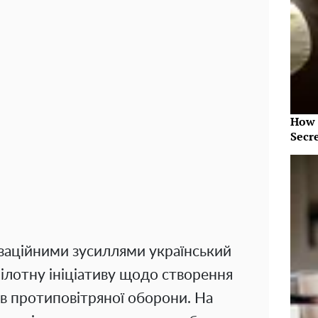
How 
Secr
заційними зусиллями український
ілотну ініціативу щодо створення
ів протиповітряної оборони. На