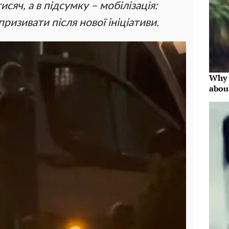
сяч, а в підсумку – мобілізація:
ризивати після нової ініціативи.
Why 
abou