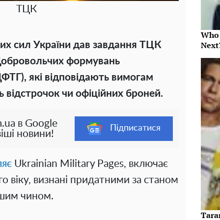
ТЦК
Who 
их сил України дав завдання ТЦК
Next
 Добровольчих формувань
ФТГ), які відповідають вимогам
 відстрочок чи офіційних броней.
.ua в Google
Підписатися
іші новини!
ляє
Ukrainian Military Pages, включає
го віку, визнані придатними за станом
іншим чином.
Tara