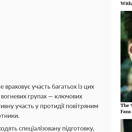
With
 враховує участь багатьох із цих
 вогневих групах — ключових
The 
тивну участь у протидії повітряним
Fans
отники.
одять спеціалізовану підготовку,