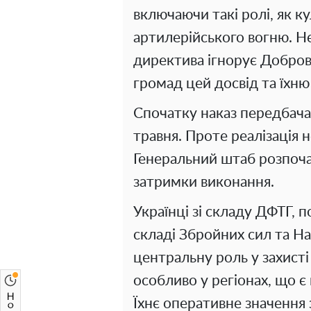
включаючи такі ролі, як 
артилерійського вогню. Н
директива ігнорує Добро
громад цей досвід та їхн
Спочатку наказ передбача
травня. Проте реалізація 
Генеральний штаб розпоча
затримки виконання.
Українці зі складу ДФТГ, 
складі Збройних сил та Нац
центральну роль у захисті
особливо у регіонах, що є
Їхнє оперативне значення