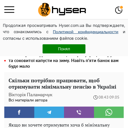
Продолжая просматривать Hyser.com.ua Вы подтверждаете,
Олена Тополя злив відео – це далеко не все: фронтмен
что ознакомились с
и
"Антитіла" Тарас Тополя став наступним
Политикой конфиденциальности
согласны с использованием файлов cookie.
Як учасник бойових дій може оформити пільгу на
оплату комунальних послуг: інструкція
Понял
Весь секрет в одній таблетці аспірину: рецепт хрумкої
та соковитої капусти на зиму. Навіть п'яти банок вам
буде мало
Скільки потрібно працювати, щоб
отримувати мінімальну пенсію в Україні
Вікторія Паламарчук
08:43 09.05
Всі матеріали автора
Якщо ви хочете отримувати хоча б мінімальну