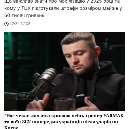
Що важливо знати про мобілізацію у 2025 році та
кому у ТЦК підготували штрафи розміром майже у
60 тисяч гривень.
22:22 17.06
"Нас чекає жахлива кривава осінь": репер YARMAK
та воїн ЗСУ попередив українців після ударів по
Києву