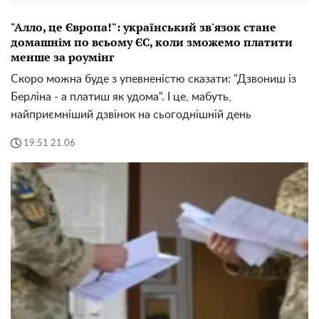
"Алло, це Європа!": український зв'язок стане
домашнім по всьому ЄС, коли зможемо платити
менше за роумінг
Скоро можна буде з упевненістю сказати: "Дзвониш із
Берліна - а платиш як удома". І це, мабуть,
найприємніший дзвінок на сьогоднішній день
19:51 21.06