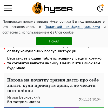
Продолжая просматривать Hyser.com.ua Вы подтверждаете,
Олена Тополя злив відео – це далеко не все: фронтмен
что ознакомились с
и
"Антитіла" Тарас Тополя став наступним
Политикой конфиденциальности
согласны с использованием файлов cookie.
Повністю гола Анна Трінчер блиснула "принадами":
таких розмірів ви ще не бачили
Понял
Як учасник бойових дій може оформити пільгу на
оплату комунальних послуг: інструкція
Весь секрет в одній таблетці аспірину: рецепт хрумкої
та соковитої капусти на зиму. Навіть п'яти банок вам
буде мало
Погода на початку травня дасть про себе
знати: куди прийдуть дощі, а де чекати
потепління
Игорь Верховский
11:51 30.04
Всі матеріали автора