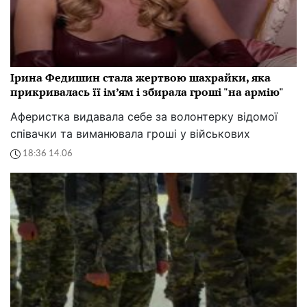
Ірина Федишин стала жертвою шахрайки, яка
прикривалась її ім’ям і збирала гроші "на армію"
Аферистка видавала себе за волонтерку відомої
співачки та виманювала гроші у військових
18:36 14.06