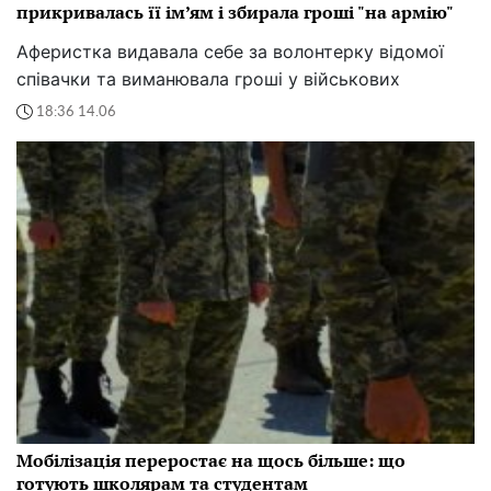
прикривалась її ім’ям і збирала гроші "на армію"
Аферистка видавала себе за волонтерку відомої
співачки та виманювала гроші у військових
18:36 14.06
Мобілізація переростає на щось більше: що
готують школярам та студентам