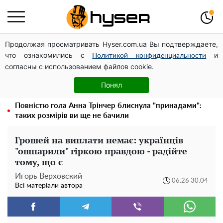
Продолжая просматривать Hyser.com.ua Вы подтверждаете,
Дрони із націнкою: Олександр Конотопський вивів
что ознакомились с
и
мільйони оборонного бюджету через фіктивну фірму в
Политикой конфиденциальности
согласны с использованием файлов cookie.
Естонії
Олена Тополя злив відео – це далеко не все: фронтмен
Понял
"Антитіла" Тарас Тополя став наступним
Повністю гола Анна Трінчер блиснула "принадами":
таких розмірів ви ще не бачили
Грошей на виплати немає: українців
"ошпарили" гіркою правдою - радійте
тому, що є
Игорь Верховский
06:26 30.04
Всі матеріали автора