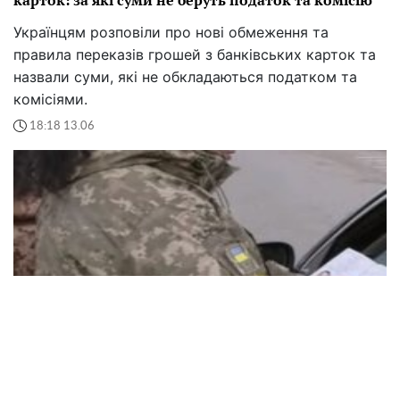
карток: за які суми не беруть податок та комісію
Українцям розповіли про нові обмеження та
правила переказів грошей з банківських карток та
назвали суми, які не обкладаються податком та
комісіями.
18:18 13.06