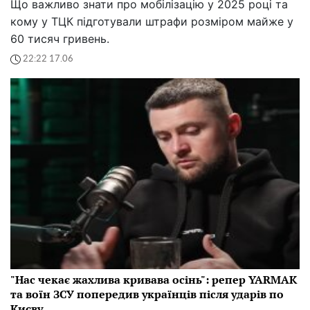
Що важливо знати про мобілізацію у 2025 році та
кому у ТЦК підготували штрафи розміром майже у
60 тисяч гривень.
22:22 17.06
"Нас чекає жахлива кривава осінь": репер YARMAK
та воїн ЗСУ попередив українців після ударів по
Києву