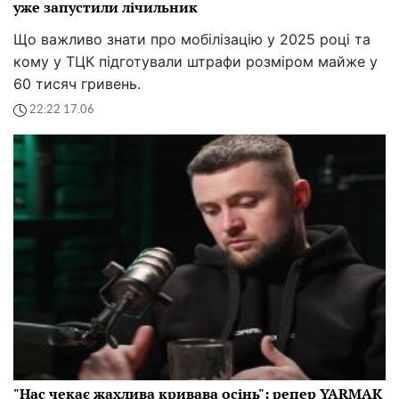
уже запустили лічильник
Що важливо знати про мобілізацію у 2025 році та
кому у ТЦК підготували штрафи розміром майже у
60 тисяч гривень.
22:22 17.06
"Нас чекає жахлива кривава осінь": репер YARMAK