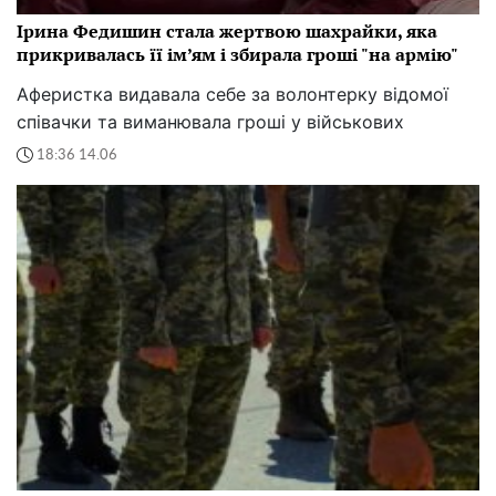
Ірина Федишин стала жертвою шахрайки, яка
прикривалась її ім’ям і збирала гроші "на армію"
Аферистка видавала себе за волонтерку відомої
співачки та виманювала гроші у військових
18:36 14.06