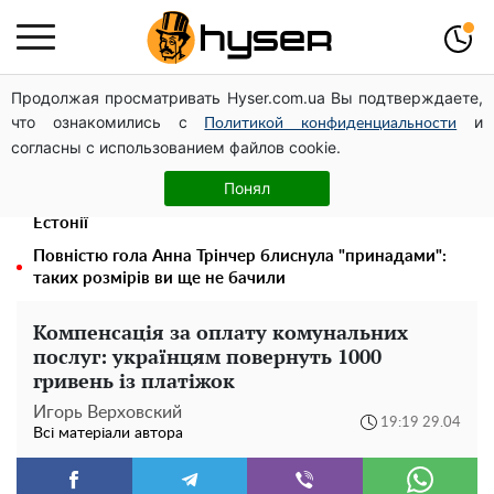
Продолжая просматривать Hyser.com.ua Вы подтверждаете,
Українська авіатранспортна асоціація звернулася до
что ознакомились с
и
Мінфіну із закликом уніфікувати оподаткування
Политикой конфиденциальности
согласны с использованием файлов cookie.
авіалізингу
Дрони із націнкою: Олександр Конотопський вивів
Понял
мільйони оборонного бюджету через фіктивну фірму в
Естонії
Повністю гола Анна Трінчер блиснула "принадами":
таких розмірів ви ще не бачили
Компенсація за оплату комунальних
послуг: українцям повернуть 1000
гривень із платіжок
Игорь Верховский
19:19 29.04
Всі матеріали автора