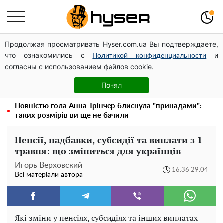
Продолжая просматривать Hyser.com.ua Вы подтверждаете,
Чи може Поштова площа стати головною точкою
что ознакомились с
и
входу до історичного Києва
Политикой конфиденциальности
согласны с использованием файлов cookie.
Павло Прудніков та його дивовижна кар'єра від актора
у російському театрі до номінанта у керівники
Понял
Федерації профспілок
Повністю гола Анна Трінчер блиснула "принадами":
таких розмірів ви ще не бачили
Пенсії, надбавки, субсидії та виплати з 1
травня: що зміниться для українців
Игорь Верховский
16:36 29.04
Всі матеріали автора
Які зміни у пенсіях, субсидіях та інших виплатах