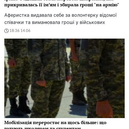
прикривалась її ім’ям і збирала гроші "на армію"
Аферистка видавала себе за волонтерку відомої
співачки та виманювала гроші у військових
18:36 14.06
Мобілізація переростає на щось більше: що
готують школярам та студентам