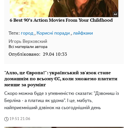
Теги:
,
,
город
Корисні поради
лайфхаки
Игорь Верховский
Всі матеріали автора
Опубліковано:
29.04 10:33
"Алло, це Європа!": український зв'язок стане
домашнім по всьому ЄС, коли зможемо платити
менше за роумінг
Скоро можна буде з упевненістю сказати: "Дзвониш із
Берліна - а платиш як удома". І це, мабуть,
найприємніший дзвінок на сьогоднішній день
19:51 21.06