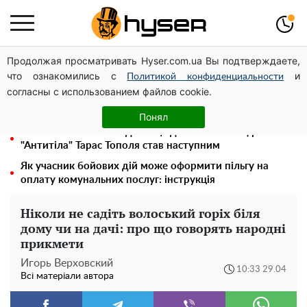
Продолжая просматривать Hyser.com.ua Вы подтверждаете,
Місяць без світла, лютий холод та комунальні платежі
что ознакомились с
и
на тисячі гривень: народ "ламають" у відключення
Политикой конфиденциальности
согласны с использованием файлов cookie.
Гола Олена Тополя у цікавих позах змусила відвисати
щелепи: злив відео – було лише початком
Понял
Олена Тополя злив відео – це далеко не все: фронтмен
"Антитіла" Тарас Тополя став наступним
Як учасник бойових дій може оформити пільгу на
оплату комунальних послуг: інструкція
Ніколи не садіть волоський горіх біля
дому чи на дачі: про що говорять народні
прикмети
Игорь Верховский
10:33 29.04
Всі матеріали автора