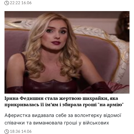
22:22 16.06
Ірина Федишин стала жертвою шахрайки, яка
прикривалась її ім’ям і збирала гроші "на армію"
Аферистка видавала себе за волонтерку відомої
співачки та виманювала гроші у військових
18:36 14.06