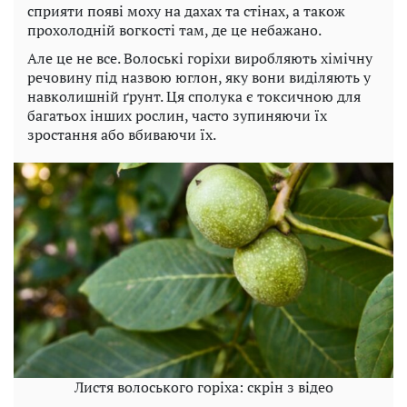
сприяти появі моху на дахах та стінах, а також
прохолодній вогкості там, де це небажано.
Але це не все. Волоські горіхи виробляють хімічну
речовину під назвою юглон, яку вони виділяють у
навколишній ґрунт. Ця сполука є токсичною для
багатьох інших рослин, часто зупиняючи їх
зростання або вбиваючи їх.
Листя волоського горіха: скрін з відео