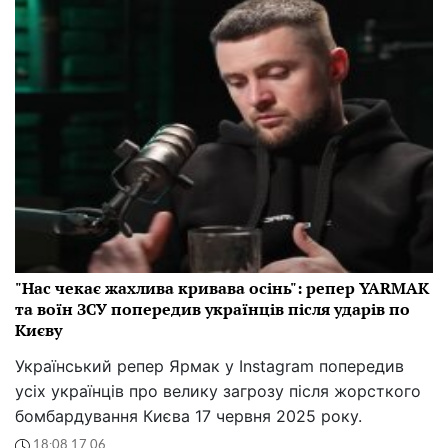
"Нас чекає жахлива кривава осінь": репер YARMAK
та воїн ЗСУ попередив українців після ударів по
Києву
Український репер Ярмак у Instagram попередив
усіх українців про велику загрозу після жорсткого
бомбардування Києва 17 червня 2025 року.
18:08 17.06