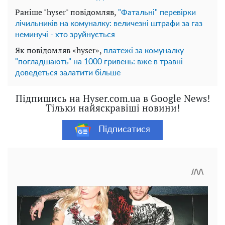
Раніше "hyser" повідомляв,
"Фатальні" перевірки
лічильників на комуналку: величезні штрафи за газ
неминучі - хто зруйнується
Як повідомляв «hyser»,
платежі за комуналку
"погладшають" на 1000 гривень: вже в травні
доведеться залатити більше
Підпишись на Hyser.com.ua в Google News!
Тільки найяскравіші новини!
Підписатися