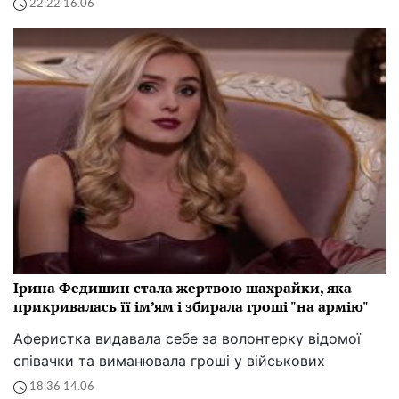
22:22 16.06
Ірина Федишин стала жертвою шахрайки, яка
прикривалась її ім’ям і збирала гроші "на армію"
Аферистка видавала себе за волонтерку відомої
співачки та виманювала гроші у військових
18:36 14.06