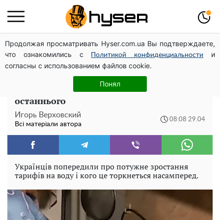
Продолжая просматривать Hyser.com.ua Вы подтверждаете,
Гола Олена Тополя у цікавих позах змусила відвисати
что ознакомились с
и
щелепи: злив відео – було лише початком
Политикой конфиденциальности
согласны с использованием файлов cookie.
Комунальні послуги подорожчають у
Понял
рази: платіжки за воду позбавлять
останнього
Игорь Верховский
08:08 29.04
Всі матеріали автора
Українців попередили про потужне зростання
тарифів на воду і кого це торкнеться насамперед.