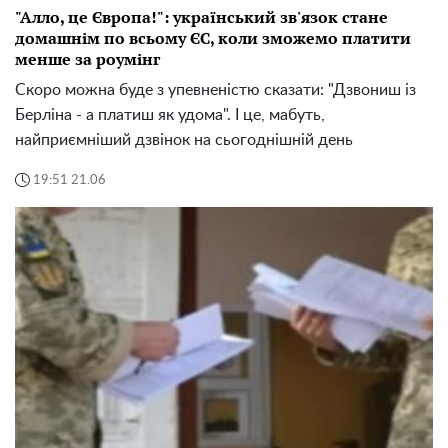
"Алло, це Європа!": український зв'язок стане
домашнім по всьому ЄС, коли зможемо платити
менше за роумінг
Скоро можна буде з упевненістю сказати: "Дзвониш із
Берліна - а платиш як удома". І це, мабуть,
найприємніший дзвінок на сьогоднішній день
19:51 21.06