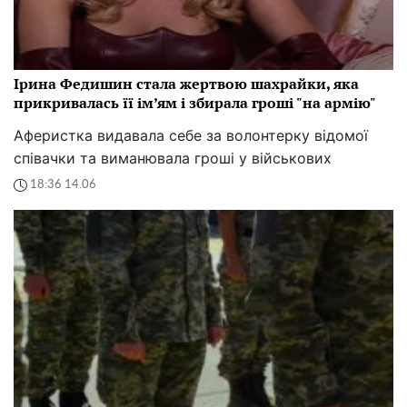
Ірина Федишин стала жертвою шахрайки, яка
прикривалась її ім’ям і збирала гроші "на армію"
Аферистка видавала себе за волонтерку відомої
співачки та виманювала гроші у військових
18:36 14.06