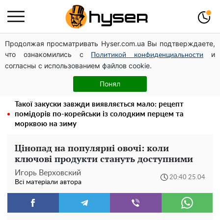
Продолжая просматривать Hyser.com.ua Вы подтверждаете,
Дрони із націнкою: Олександр Конотопський вивів
что ознакомились с
и
мільйони оборонного бюджету через фіктивну фірму в
Политикой конфиденциальности
согласны с использованием файлов cookie.
Естонії
Гола Олена Тополя у цікавих позах змусила відвисати
Понял
щелепи: злив відео – було лише початком
Такої закуски завжди виявляється мало: рецепт
помідорів по-корейськи із солодким перцем та
морквою на зиму
Цінопад на популярні овочі: коли
ключові продукти стануть доступними
Игорь Верховский
20:40 25.04
Всі матеріали автора