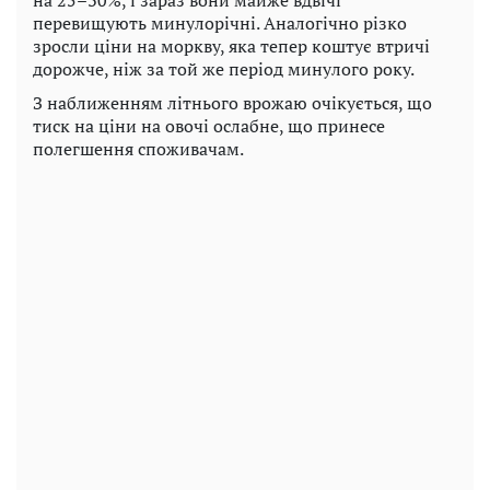
на 25–30%, і зараз вони майже вдвічі
перевищують минулорічні. Аналогічно різко
зросли ціни на моркву, яка тепер коштує втричі
дорожче, ніж за той же період минулого року.
З наближенням літнього врожаю очікується, що
тиск на ціни на овочі ослабне, що принесе
полегшення споживачам.