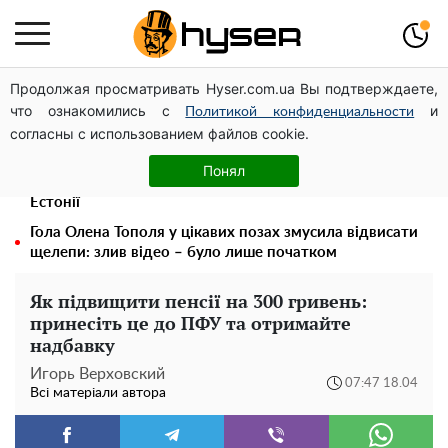
Продолжая просматривать Hyser.com.ua Вы подтверждаете,
Українська авіатранспортна асоціація звернулася до
что ознакомились с
и
Мінфіну із закликом уніфікувати оподаткування
Политикой конфиденциальности
согласны с использованием файлов cookie.
авіалізингу
Дрони із націнкою: Олександр Конотопський вивів
Понял
мільйони оборонного бюджету через фіктивну фірму в
Естонії
Гола Олена Тополя у цікавих позах змусила відвисати
щелепи: злив відео – було лише початком
Як підвищити пенсії на 300 гривень:
принесіть це до ПФУ та отримайте
надбавку
Игорь Верховский
07:47 18.04
Всі матеріали автора