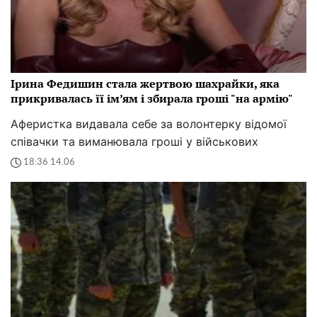
Ірина Федишин стала жертвою шахрайки, яка
прикривалась її ім’ям і збирала гроші "на армію"
Аферистка видавала себе за волонтерку відомої
співачки та виманювала гроші у військових
18:36 14.06