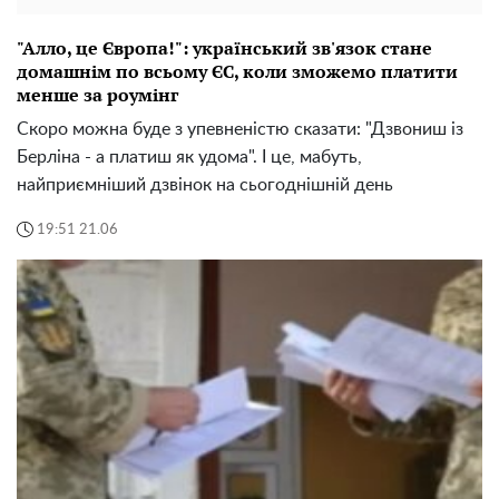
"Алло, це Європа!": український зв'язок стане
домашнім по всьому ЄС, коли зможемо платити
менше за роумінг
Скоро можна буде з упевненістю сказати: "Дзвониш із
Берліна - а платиш як удома". І це, мабуть,
найприємніший дзвінок на сьогоднішній день
19:51 21.06