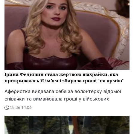
Ірина Федишин стала жертвою шахрайки, яка
прикривалась її ім’ям і збирала гроші "на армію"
Аферистка видавала себе за волонтерку відомої
співачки та виманювала гроші у військових
18:36 14.06