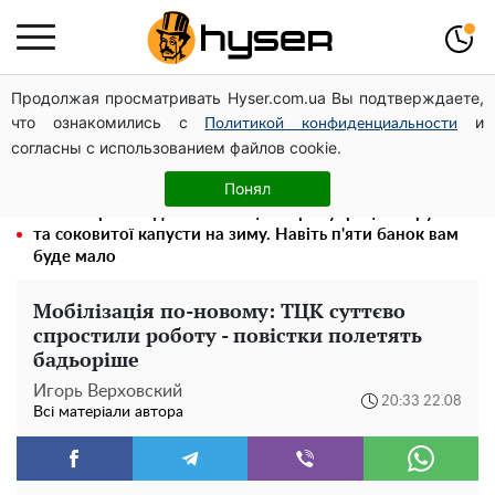
Продолжая просматривать Hyser.com.ua Вы подтверждаете,
Гола Олена Тополя у цікавих позах змусила відвисати
что ознакомились с
и
щелепи: злив відео – було лише початком
Политикой конфиденциальности
согласны с использованием файлов cookie.
Олена Тополя злив відео – це далеко не все: фронтмен
"Антитіла" Тарас Тополя став наступним
Понял
Весь секрет в одній таблетці аспірину: рецепт хрумкої
та соковитої капусти на зиму. Навіть п'яти банок вам
буде мало
Мобілізація по-новому: ТЦК суттєво
спростили роботу - повістки полетять
бадьоріше
Игорь Верховский
20:33 22.08
Всі матеріали автора