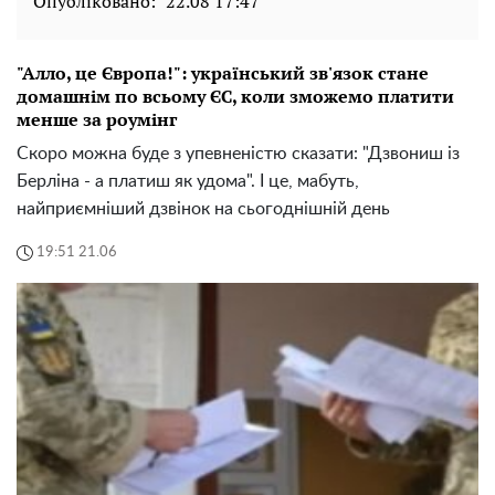
Опубліковано:
22.08 17:47
"Алло, це Європа!": український зв'язок стане
домашнім по всьому ЄС, коли зможемо платити
менше за роумінг
Скоро можна буде з упевненістю сказати: "Дзвониш із
Берліна - а платиш як удома". І це, мабуть,
найприємніший дзвінок на сьогоднішній день
19:51 21.06