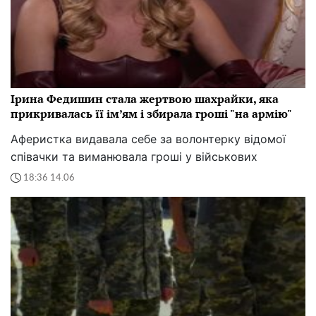
Ірина Федишин стала жертвою шахрайки, яка
прикривалась її ім’ям і збирала гроші "на армію"
Аферистка видавала себе за волонтерку відомої
співачки та виманювала гроші у військових
18:36 14.06