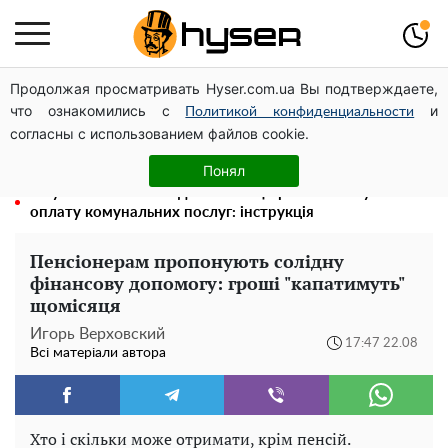
Продолжая просматривать Hyser.com.ua Вы подтверждаете,
Олена Тополя злив відео – це далеко не все: фронтмен
что ознакомились с
и
"Антитіла" Тарас Тополя став наступним
Политикой конфиденциальности
согласны с использованием файлов cookie.
Повністю гола Анна Трінчер блиснула "принадами":
таких розмірів ви ще не бачили
Понял
Як учасник бойових дій може оформити пільгу на
оплату комунальних послуг: інструкція
Пенсіонерам пропонують солідну
фінансову допомогу: гроші "капатимуть"
щомісяця
Игорь Верховский
17:47 22.08
Всі матеріали автора
Хто і скільки може отримати, крім пенсій.