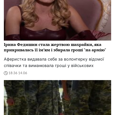
Ірина Федишин стала жертвою шахрайки, яка
прикривалась її ім’ям і збирала гроші "на армію"
Аферистка видавала себе за волонтерку відомої
співачки та виманювала гроші у військових
18:36 14.06