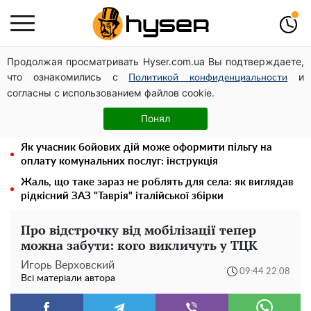
Продолжая просматривать Hyser.com.ua Вы подтверждаете,
Олена Тополя злив відео – це далеко не все: фронтмен
что ознакомились с
и
"Антитіла" Тарас Тополя став наступним
Политикой конфиденциальности
согласны с использованием файлов cookie.
"Думали, що за це нічого не буде": українцям
розповіли, через кого повернули відключення світла за
Понял
борги
Як учасник бойових дій може оформити пільгу на
оплату комунальних послуг: інструкція
Жаль, що таке зараз не роблять для села: як виглядав
рідкісний ЗАЗ "Таврія" італійської збірки
Про відстрочку від мобілізації тепер
можна забути: кого викличуть у ТЦК
Игорь Верховский
09:44 22.08
Всі матеріали автора