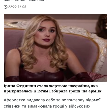
22:22 16.06
Ірина Федишин стала жертвою шахрайки, яка
прикривалась її ім’ям і збирала гроші "на армію"
Аферистка видавала себе за волонтерку відомої
співачки та виманювала гроші у військових