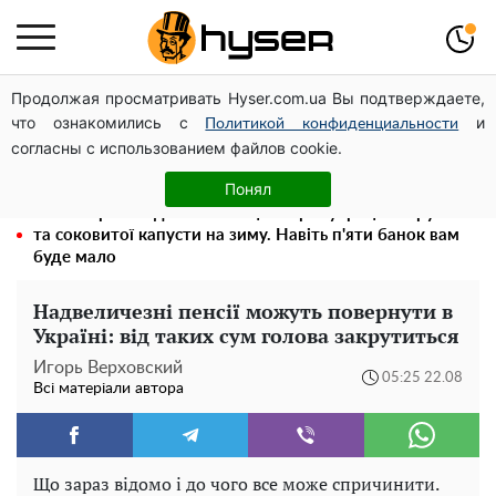
Продолжая просматривать Hyser.com.ua Вы подтверждаете,
Гола Олена Тополя у цікавих позах змусила відвисати
что ознакомились с
и
щелепи: злив відео – було лише початком
Политикой конфиденциальности
согласны с использованием файлов cookie.
Як учасник бойових дій може оформити пільгу на
оплату комунальних послуг: інструкція
Понял
Весь секрет в одній таблетці аспірину: рецепт хрумкої
та соковитої капусти на зиму. Навіть п'яти банок вам
буде мало
Надвеличезні пенсії можуть повернути в
Україні: від таких сум голова закрутиться
Игорь Верховский
05:25 22.08
Всі матеріали автора
Що зараз відомо і до чого все може спричинити.