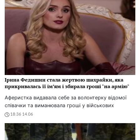
Ірина Федишин стала жертвою шахрайки, яка
прикривалась її ім’ям і збирала гроші "на армію"
Аферистка видавала себе за волонтерку відомої
співачки та виманювала гроші у військових
18:36 14.06