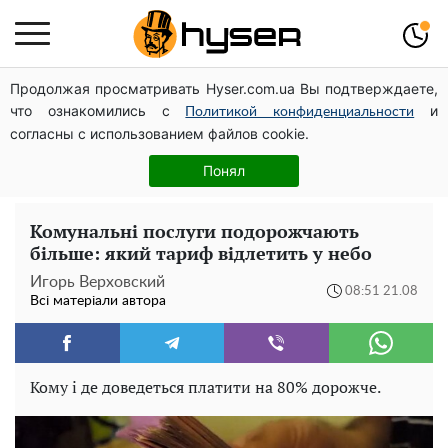
Продолжая просматривать Hyser.com.ua Вы подтверждаете,
Дрони із націнкою: Олександр Конотопський вивів
что ознакомились с
и
мільйони оборонного бюджету через фіктивну фірму в
Политикой конфиденциальности
согласны с использованием файлов cookie.
Естонії
Гола Олена Тополя у цікавих позах змусила відвисати
Понял
щелепи: злив відео – було лише початком
Комунальні послуги подорожчають
більше: який тариф відлетить у небо
Игорь Верховский
08:51 21.08
Всі матеріали автора
Кому і де доведеться платити на 80% дорожче.