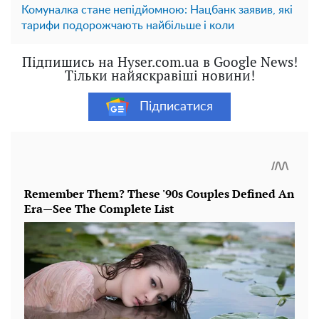
Комуналка стане непідйомною: Нацбанк заявив, які
тарифи подорожчають найбільше і коли
Підпишись на Hyser.com.ua в Google News!
Тільки найяскравіші новини!
Підписатися