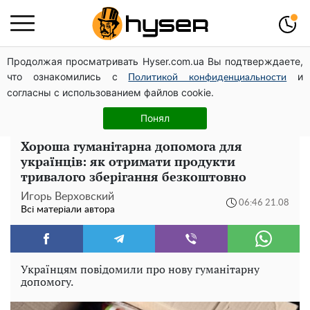
Продолжая просматривать Hyser.com.ua Вы подтверждаете,
Повністю гола Анна Трінчер блиснула "принадами":
что ознакомились с
и
таких розмірів ви ще не бачили
Политикой конфиденциальности
согласны с использованием файлов cookie.
Як учасник бойових дій може оформити пільгу на
оплату комунальних послуг: інструкція
Понял
Хороша гуманітарна допомога для
українців: як отримати продукти
тривалого зберігання безкоштовно
Игорь Верховский
06:46 21.08
Всі матеріали автора
Українцям повідомили про нову гуманітарну
допомогу.