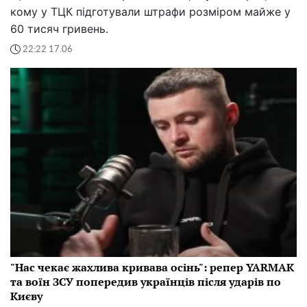
кому у ТЦК підготували штрафи розміром майже у
60 тисяч гривень.
22:22 17.06
"Нас чекає жахлива кривава осінь": репер YARMAK
та воїн ЗСУ попередив українців після ударів по
Києву