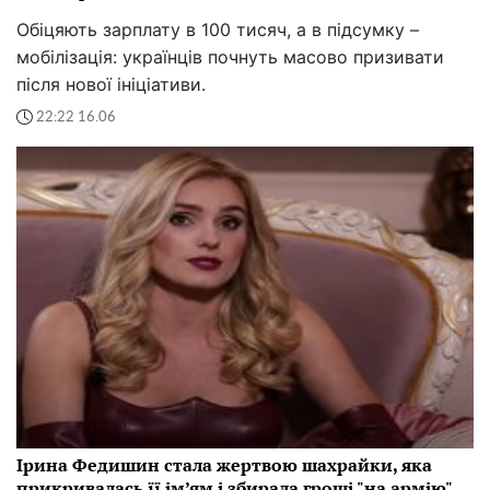
Обіцяють зарплату в 100 тисяч, а в підсумку –
мобілізація: українців почнуть масово призивати
після нової ініціативи.
22:22 16.06
Ірина Федишин стала жертвою шахрайки, яка
прикривалась її ім’ям і збирала гроші "на армію"