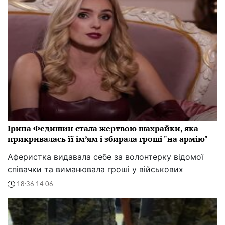
Ірина Федишин стала жертвою шахрайки, яка
прикривалась її ім’ям і збирала гроші "на армію"
Аферистка видавала себе за волонтерку відомої
співачки та виманювала гроші у військових
18:36 14.06