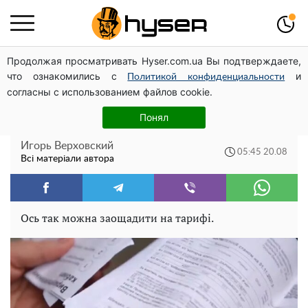
Продолжая просматривать Hyser.com.ua Вы подтверждаете,
Стане набагато легше: у «Дії» з‘явилася корисна
что ознакомились с
и
функція. Впораються всі пенсіонери
Политикой конфиденциальности
согласны с использованием файлов cookie.
Тариф буде вдвічі дешевшим: як
Понял
українцям не розоритися на комуналці
Игорь Верховский
05:45 20.08
Всі матеріали автора
Ось так можна заощадити на тарифі.