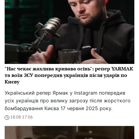
"Нас чекає жахлива кривава осінь": репер YARMAK
та воїн ЗСУ попередив українців після ударів по
Києву
Український репер Ярмак у Instagram попередив
усіх українців про велику загрозу після жорсткого
бомбардування Києва 17 червня 2025 року.
18:08 17.06