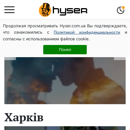
Продолжая просматривать Hyser.com.ua Вы подтверждаете,
В які дати народжуються найвірніші
что ознакомились с
и
Политикой конфиденциальности
чоловіки: краще одразу перевірити,
согласны с использованием файлов cookie.
щоб потім не страждати
Понял
Харків